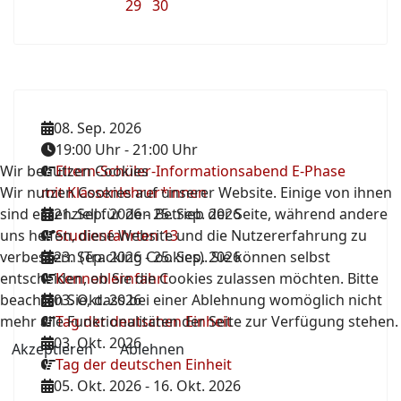
29
30
08. Sep. 2026
19:00 Uhr
-
21:00 Uhr
Wir benutzen Cookies
Eltern-Schüler-Informationsabend E-Phase
Wir nutzen Cookies auf unserer Website. Einige von ihnen
mit Klassenlehrer*innen
sind essenziell für den Betrieb der Seite, während andere
21. Sep. 2026
-
25. Sep. 2026
uns helfen, diese Website und die Nutzererfahrung zu
Studienfahrten 13
verbessern (Tracking Cookies). Sie können selbst
23. Sep. 2026
-
25. Sep. 2026
entscheiden, ob Sie die Cookies zulassen möchten. Bitte
Kennenlernfahrt
beachten Sie, dass bei einer Ablehnung womöglich nicht
03. Okt. 2026
mehr alle Funktionalitäten der Seite zur Verfügung stehen.
Tag der deutschen Einheit
03. Okt. 2026
Akzeptieren
Ablehnen
Tag der deutschen Einheit
05. Okt. 2026
-
16. Okt. 2026