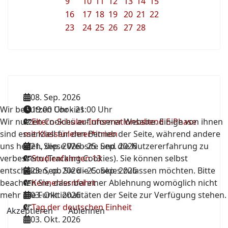
9
10
11
12
13
14
15
16
17
18
19
20
21
22
23
24
25
26
27
28
08. Sep. 2026
Wir benutzen Cookies
19:00 Uhr
-
21:00 Uhr
Wir nutzen Cookies auf unserer Website. Einige von ihnen
Eltern-Schüler-Informationsabend E-Phase
sind essenziell für den Betrieb der Seite, während andere
mit Klassenlehrer*innen
uns helfen, diese Website und die Nutzererfahrung zu
21. Sep. 2026
-
25. Sep. 2026
verbessern (Tracking Cookies). Sie können selbst
Studienfahrten 13
entscheiden, ob Sie die Cookies zulassen möchten. Bitte
23. Sep. 2026
-
25. Sep. 2026
beachten Sie, dass bei einer Ablehnung womöglich nicht
Kennenlernfahrt
mehr alle Funktionalitäten der Seite zur Verfügung stehen.
03. Okt. 2026
Tag der deutschen Einheit
Akzeptieren
Ablehnen
03. Okt. 2026