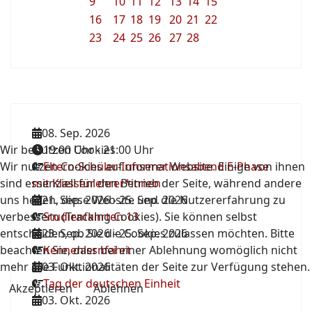
9
10
11
12
13
14
15
16
17
18
19
20
21
22
23
24
25
26
27
28
08. Sep. 2026
Wir benutzen Cookies
19:00 Uhr
-
21:00 Uhr
Wir nutzen Cookies auf unserer Website. Einige von ihnen
Eltern-Schüler-Informationsabend E-Phase
sind essenziell für den Betrieb der Seite, während andere
mit Klassenlehrer*innen
uns helfen, diese Website und die Nutzererfahrung zu
21. Sep. 2026
-
25. Sep. 2026
verbessern (Tracking Cookies). Sie können selbst
Studienfahrten 13
entscheiden, ob Sie die Cookies zulassen möchten. Bitte
23. Sep. 2026
-
25. Sep. 2026
beachten Sie, dass bei einer Ablehnung womöglich nicht
Kennenlernfahrt
mehr alle Funktionalitäten der Seite zur Verfügung stehen.
03. Okt. 2026
Tag der deutschen Einheit
Akzeptieren
Ablehnen
03. Okt. 2026