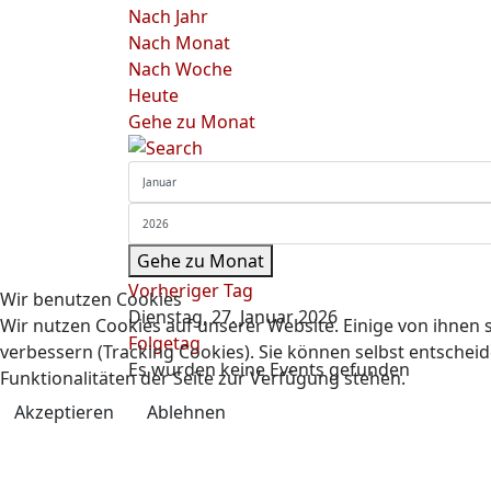
Nach Jahr
Nach Monat
Nach Woche
Heute
Gehe zu Monat
Gehe zu Monat
Vorheriger Tag
Wir benutzen Cookies
Dienstag, 27. Januar 2026
Wir nutzen Cookies auf unserer Website. Einige von ihnen s
Folgetag
verbessern (Tracking Cookies). Sie können selbst entscheid
Es wurden keine Events gefunden
Funktionalitäten der Seite zur Verfügung stehen.
Akzeptieren
Ablehnen