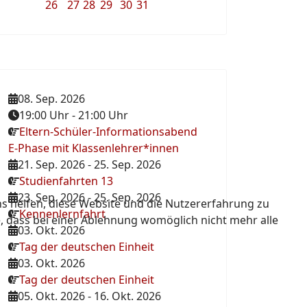
26
27
28
29
30
31
08. Sep. 2026
19:00 Uhr
-
21:00 Uhr
Eltern-Schüler-Informationsabend
E-Phase mit Klassenlehrer*innen
21. Sep. 2026
-
25. Sep. 2026
Studienfahrten 13
23. Sep. 2026
-
25. Sep. 2026
ns helfen, diese Website und die Nutzererfahrung zu
Kennenlernfahrt
e, dass bei einer Ablehnung womöglich nicht mehr alle
03. Okt. 2026
Tag der deutschen Einheit
03. Okt. 2026
Tag der deutschen Einheit
05. Okt. 2026
-
16. Okt. 2026