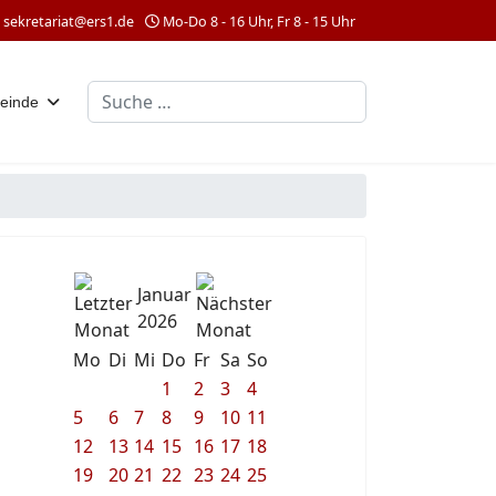
sekretariat@ers1.de
Mo-Do 8 - 16 Uhr, Fr 8 - 15 Uhr
Suchen
einde
Januar
2026
Mo
Di
Mi
Do
Fr
Sa
So
1
2
3
4
5
6
7
8
9
10
11
12
13
14
15
16
17
18
19
20
21
22
23
24
25