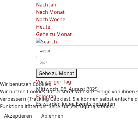
Nach Jahr
Nach Monat
Nach Woche
Heute
Gehe zu Monat
Gehe zu Monat
Vorheriger Tag
Wir benutzen Cookies
Mittwoch, 06. August 2025
Wir nutzen Cookies auf unserer Website. Einige von ihnen s
Folgetag
verbessern (Tracking Cookies). Sie können selbst entscheid
Es wurden keine Events gefunden
Funktionalitäten der Seite zur Verfügung stehen.
Akzeptieren
Ablehnen