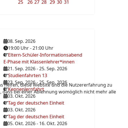
25
26
27
28
29
30
31
08. Sep. 2026
19:00 Uhr
-
21:00 Uhr
Eltern-Schüler-Informationsabend
E-Phase mit Klassenlehrer*innen
21. Sep. 2026
-
25. Sep. 2026
Studienfahrten 13
23. Sep. 2026
-
25. Sep. 2026
ns helfen, diese Website und die Nutzererfahrung zu
Kennenlernfahrt
e, dass bei einer Ablehnung womöglich nicht mehr alle
03. Okt. 2026
Tag der deutschen Einheit
03. Okt. 2026
Tag der deutschen Einheit
05. Okt. 2026
-
16. Okt. 2026