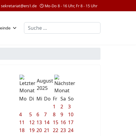
sekretariat@ers1.de
Mo-Do 8 - 16 Uhr, Fr 8 - 15 Uhr
Suchen
einde
August
2025
Mo
Di
Mi
Do
Fr
Sa
So
1
2
3
4
5
6
7
8
9
10
11
12
13
14
15
16
17
18
19
20
21
22
23
24