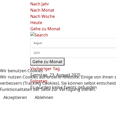
Nach Jahr
Nach Monat
Nach Woche
Heute
Gehe zu Monat
Gehe zu Monat
Vorheriger Tag
Wir benutzen Cookies
Samstag, 23. August 2025
Wir nutzen Cookies auf unserer Website. Einige von ihnen s
Folgetag
verbessern (Tracking Cookies). Sie können selbst entscheid
Es wurden keine Events gefunden
Funktionalitäten der Seite zur Verfügung stehen.
Akzeptieren
Ablehnen