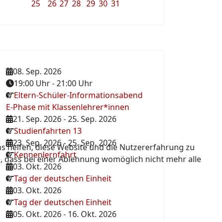
25
26
27
28
29
30
31
08. Sep. 2026
19:00 Uhr
-
21:00 Uhr
Eltern-Schüler-Informationsabend
E-Phase mit Klassenlehrer*innen
21. Sep. 2026
-
25. Sep. 2026
Studienfahrten 13
23. Sep. 2026
-
25. Sep. 2026
ns helfen, diese Website und die Nutzererfahrung zu
Kennenlernfahrt
e, dass bei einer Ablehnung womöglich nicht mehr alle
03. Okt. 2026
Tag der deutschen Einheit
03. Okt. 2026
Tag der deutschen Einheit
05. Okt. 2026
-
16. Okt. 2026