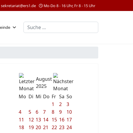
sekretariat@ers1.de
Mo-Do 8 - 16 Uhr, Fr 8 - 15 Uhr
Suchen
einde
August
2025
Mo
Di
Mi
Do
Fr
Sa
So
1
2
3
4
5
6
7
8
9
10
11
12
13
14
15
16
17
18
19
20
21
22
23
24