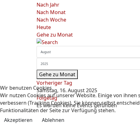
Nach Jahr
Nach Monat
Nach Woche
Heute
Gehe zu Monat
Gehe zu Monat
Vorheriger Tag
Wir benutzen Cookies
Samstag, 16. August 2025
Wir nutzen Cookies auf unserer Website. Einige von ihnen s
Folgetag
verbessern (Tracking Cookies). Sie können selbst entscheid
Es wurden keine Events gefunden
Funktionalitäten der Seite zur Verfügung stehen.
Akzeptieren
Ablehnen