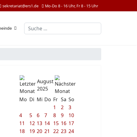
sekretariat@ers1.de
Mo-Do 8 - 16 Uhr, Fr 8 - 15 Uhr
Suchen
meinde
August
2025
Mo
Di
Mi
Do
Fr
Sa
So
1
2
3
4
5
6
7
8
9
10
11
12
13
14
15
16
17
18
19
20
21
22
23
24