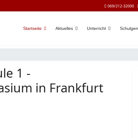
069/212-32000
Startseite
Aktuelles
Unterricht
Schulge
le 1 -
sium in Frankfurt