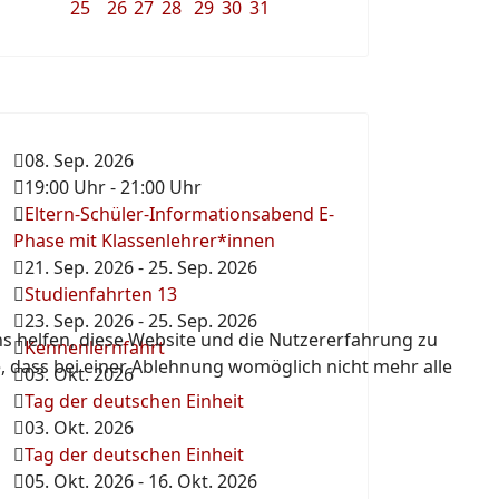
25
26
27
28
29
30
31
08. Sep. 2026
19:00 Uhr
-
21:00 Uhr
Eltern-Schüler-Informationsabend E-
Phase mit Klassenlehrer*innen
21. Sep. 2026
-
25. Sep. 2026
Studienfahrten 13
23. Sep. 2026
-
25. Sep. 2026
ns helfen, diese Website und die Nutzererfahrung zu
Kennenlernfahrt
e, dass bei einer Ablehnung womöglich nicht mehr alle
03. Okt. 2026
Tag der deutschen Einheit
03. Okt. 2026
Tag der deutschen Einheit
05. Okt. 2026
-
16. Okt. 2026