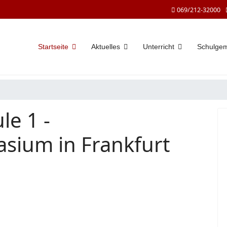
069/212-32000
Startseite
Aktuelles
Unterricht
Schulge
le 1 -
sium in Frankfurt