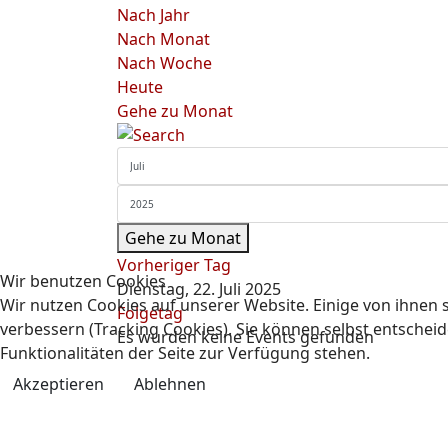
Nach Jahr
Nach Monat
Nach Woche
Heute
Gehe zu Monat
Gehe zu Monat
Vorheriger Tag
Wir benutzen Cookies
Dienstag, 22. Juli 2025
Wir nutzen Cookies auf unserer Website. Einige von ihnen s
Folgetag
verbessern (Tracking Cookies). Sie können selbst entscheid
Es wurden keine Events gefunden
Funktionalitäten der Seite zur Verfügung stehen.
Akzeptieren
Ablehnen