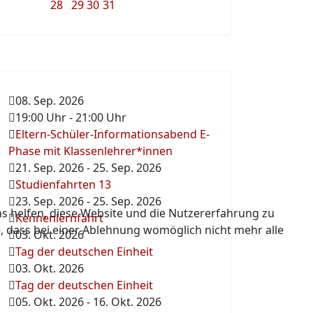
28
29
30
31
08. Sep. 2026
19:00 Uhr
-
21:00 Uhr
Eltern-Schüler-Informationsabend E-
Phase mit Klassenlehrer*innen
21. Sep. 2026
-
25. Sep. 2026
Studienfahrten 13
23. Sep. 2026
-
25. Sep. 2026
ns helfen, diese Website und die Nutzererfahrung zu
Kennenlernfahrt
e, dass bei einer Ablehnung womöglich nicht mehr alle
03. Okt. 2026
Tag der deutschen Einheit
03. Okt. 2026
Tag der deutschen Einheit
05. Okt. 2026
-
16. Okt. 2026