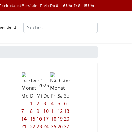
sekretariat@ers1.de
Mo-Do 8 - 16 Uhr, Fr 8 - 15 Uhr
Suchen
meinde
Juli
2025
Mo
Di
Mi
Do
Fr
Sa
So
1
2
3
4
5
6
7
8
9
10
11
12
13
14
15
16
17
18
19
20
21
22
23
24
25
26
27