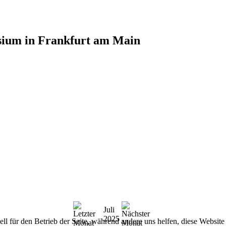
sium in Frankfurt am Main
Juli
2025
ell für den Betrieb der Seite, während andere uns helfen, diese Websit