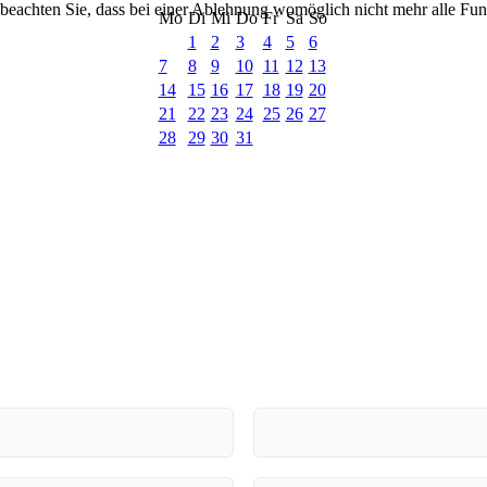
 beachten Sie, dass bei einer Ablehnung womöglich nicht mehr alle Funk
Mo
Di
Mi
Do
Fr
Sa
So
1
2
3
4
5
6
7
8
9
10
11
12
13
14
15
16
17
18
19
20
21
22
23
24
25
26
27
28
29
30
31