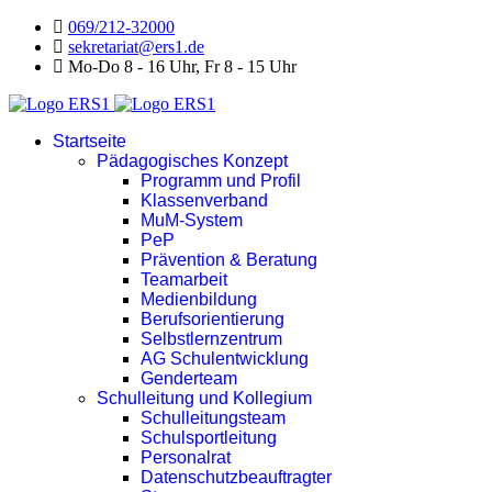
069/212-32000
sekretariat@ers1.de
Mo-Do 8 - 16 Uhr, Fr 8 - 15 Uhr
Startseite
Pädagogisches Konzept
Programm und Profil
Klassenverband
MuM-System
PeP
Prävention & Beratung
Teamarbeit
Medienbildung
Berufsorientierung
Selbstlernzentrum
AG Schulentwicklung
Genderteam
Schulleitung und Kollegium
Schulleitungsteam
Schulsportleitung
Personalrat
Datenschutzbeauftragter