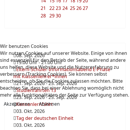
14
15
16
17
18
19
20
21
22
23
24
25
26
27
28
29
30
Wir benutzen Cookies
Wir nutzen Cookies auf unserer Website. Einige von ihnen
08. Sep. 2026
sind essenziell für den Betrieb der Seite, während andere
19:00 Uhr
-
21:00 Uhr
uns helfen, diese Website und die Nutzererfahrung zu
Eltern-Schüler-Informationsabend E-Phase
verbessern (Tracking Cookies). Sie können selbst
mit Klassenlehrer*innen
entscheiden, ob Sie die Cookies zulassen möchten. Bitte
21. Sep. 2026
-
25. Sep. 2026
beachten Sie, dass bei einer Ablehnung womöglich nicht
Studienfahrten 13
mehr alle Funktionalitäten der Seite zur Verfügung stehen.
23. Sep. 2026
-
25. Sep. 2026
Akzeptieren
Ablehnen
Kennenlernfahrt
03. Okt. 2026
Tag der deutschen Einheit
03. Okt. 2026