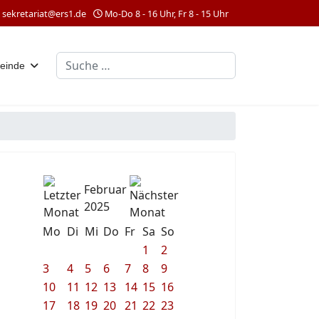
sekretariat@ers1.de
Mo-Do 8 - 16 Uhr, Fr 8 - 15 Uhr
Suchen
einde
Februar
2025
Mo
Di
Mi
Do
Fr
Sa
So
1
2
3
4
5
6
7
8
9
10
11
12
13
14
15
16
17
18
19
20
21
22
23