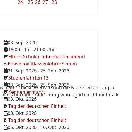
24
25
26
27
28
08. Sep. 2026
19:00 Uhr
-
21:00 Uhr
Eltern-Schüler-Informationsabend
E-Phase mit Klassenlehrer*innen
21. Sep. 2026
-
25. Sep. 2026
Studienfahrten 13
23. Sep. 2026
-
25. Sep. 2026
ns helfen, diese Website und die Nutzererfahrung zu
Kennenlernfahrt
e, dass bei einer Ablehnung womöglich nicht mehr alle
03. Okt. 2026
Tag der deutschen Einheit
03. Okt. 2026
Tag der deutschen Einheit
05. Okt. 2026
-
16. Okt. 2026