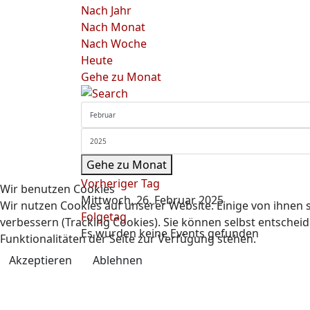
Nach Jahr
Nach Monat
Nach Woche
Heute
Gehe zu Monat
Gehe zu Monat
Vorheriger Tag
Wir benutzen Cookies
Mittwoch, 26. Februar 2025
Wir nutzen Cookies auf unserer Website. Einige von ihnen s
Folgetag
verbessern (Tracking Cookies). Sie können selbst entscheid
Es wurden keine Events gefunden
Funktionalitäten der Seite zur Verfügung stehen.
Akzeptieren
Ablehnen