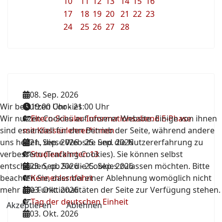
10
11
12
13
14
15
16
17
18
19
20
21
22
23
24
25
26
27
28
08. Sep. 2026
Wir benutzen Cookies
19:00 Uhr
-
21:00 Uhr
Wir nutzen Cookies auf unserer Website. Einige von ihnen
Eltern-Schüler-Informationsabend E-Phase
sind essenziell für den Betrieb der Seite, während andere
mit Klassenlehrer*innen
uns helfen, diese Website und die Nutzererfahrung zu
21. Sep. 2026
-
25. Sep. 2026
verbessern (Tracking Cookies). Sie können selbst
Studienfahrten 13
entscheiden, ob Sie die Cookies zulassen möchten. Bitte
23. Sep. 2026
-
25. Sep. 2026
beachten Sie, dass bei einer Ablehnung womöglich nicht
Kennenlernfahrt
mehr alle Funktionalitäten der Seite zur Verfügung stehen.
03. Okt. 2026
Tag der deutschen Einheit
Akzeptieren
Ablehnen
03. Okt. 2026