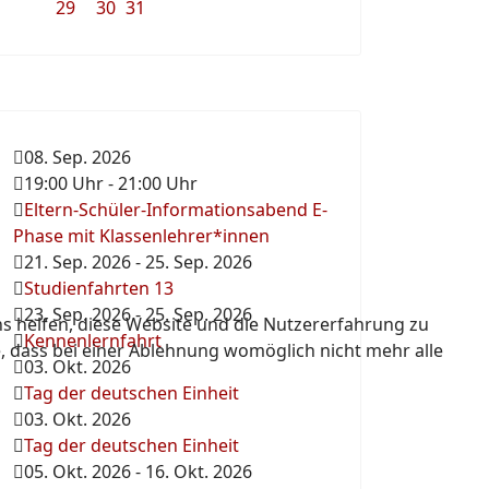
29
30
31
08. Sep. 2026
19:00 Uhr
-
21:00 Uhr
Eltern-Schüler-Informationsabend E-
Phase mit Klassenlehrer*innen
21. Sep. 2026
-
25. Sep. 2026
Studienfahrten 13
23. Sep. 2026
-
25. Sep. 2026
ns helfen, diese Website und die Nutzererfahrung zu
Kennenlernfahrt
e, dass bei einer Ablehnung womöglich nicht mehr alle
03. Okt. 2026
Tag der deutschen Einheit
03. Okt. 2026
Tag der deutschen Einheit
05. Okt. 2026
-
16. Okt. 2026