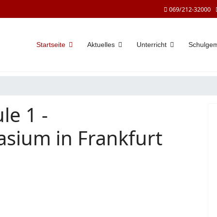
069/212-32000
Startseite
Aktuelles
Unterricht
Schulge
le 1 -
sium in Frankfurt