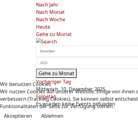
Nach Jahr
Nach Monat
Nach Woche
Heute
Gehe zu Monat
Gehe zu Monat
Vorheriger Tag
Wir benutzen Cookies
Mittwoch, 10. Dezember 2025
Wir nutzen Cookies auf unserer Website. Einige von ihnen s
Folgetag
verbessern (Tracking Cookies). Sie können selbst entscheid
Es wurden keine Events gefunden
Funktionalitäten der Seite zur Verfügung stehen.
Akzeptieren
Ablehnen