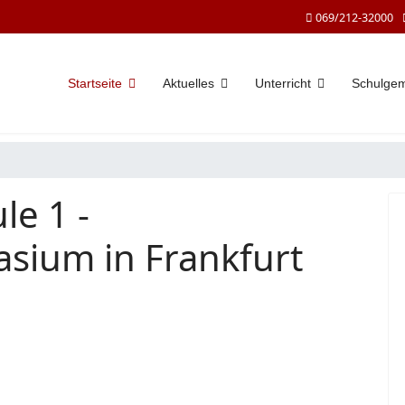
069/212-32000
Startseite
Aktuelles
Unterricht
Schulge
le 1 -
sium in Frankfurt