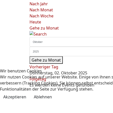
Nach Jahr
Nach Monat
Nach Woche
Heute
Gehe zu Monat
Gehe zu Monat
Vorheriger Tag
Wir benutzen Cookies
Donnerstag, 02. Oktober 2025
Wir nutzen Cookies auf unserer Website. Einige von ihnen s
Folgetag
verbessern (Tracking Cookies). Sie können selbst entscheid
Es wurden keine Events gefunden
Funktionalitäten der Seite zur Verfügung stehen.
Akzeptieren
Ablehnen