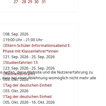
27
28
29
30
31
08. Sep. 2026
19:00 Uhr
-
21:00 Uhr
Eltern-Schüler-Informationsabend E-
Phase mit Klassenlehrer*innen
21. Sep. 2026
-
25. Sep. 2026
Studienfahrten 13
23. Sep. 2026
-
25. Sep. 2026
ns helfen, diese Website und die Nutzererfahrung zu
Kennenlernfahrt
e, dass bei einer Ablehnung womöglich nicht mehr alle
03. Okt. 2026
Tag der deutschen Einheit
03. Okt. 2026
Tag der deutschen Einheit
05. Okt. 2026
-
16. Okt. 2026