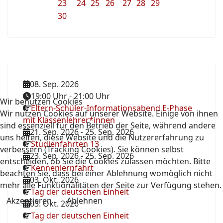
23
24
25
26
27
28
29
30
08. Sep. 2026
19:00 Uhr
-
21:00 Uhr
Wir benutzen Cookies
Eltern-Schüler-Informationsabend E-Phase
Wir nutzen Cookies auf unserer Website. Einige von ihnen
mit Klassenlehrer*innen
sind essenziell für den Betrieb der Seite, während andere
21. Sep. 2026
-
25. Sep. 2026
uns helfen, diese Website und die Nutzererfahrung zu
Studienfahrten 13
verbessern (Tracking Cookies). Sie können selbst
23. Sep. 2026
-
25. Sep. 2026
entscheiden, ob Sie die Cookies zulassen möchten. Bitte
Kennenlernfahrt
beachten Sie, dass bei einer Ablehnung womöglich nicht
03. Okt. 2026
mehr alle Funktionalitäten der Seite zur Verfügung stehen.
Tag der deutschen Einheit
Akzeptieren
Ablehnen
03. Okt. 2026
Tag der deutschen Einheit