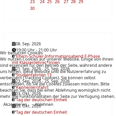
23
24
25
26
27
28
29
30
08. Sep. 2026
19:00 Uhr
-
21:00 Uhr
Wir benutzen Cookies
Eltern-Schüler-Informationsabend E-Phase
Wir nutzen Cookies auf unserer Website. Einige von ihnen
mit Klassenlehrer*innen
sind essenziell für den Betrieb der Seite, während andere
21. Sep. 2026
-
25. Sep. 2026
uns helfen, diese Website und die Nutzererfahrung zu
Studienfahrten 13
verbessern (Tracking Cookies). Sie können selbst
23. Sep. 2026
-
25. Sep. 2026
entscheiden, ob Sie die Cookies zulassen möchten. Bitte
Kennenlernfahrt
beachten Sie, dass bei einer Ablehnung womöglich nicht
03. Okt. 2026
mehr alle Funktionalitäten der Seite zur Verfügung stehen.
Tag der deutschen Einheit
Akzeptieren
Ablehnen
03. Okt. 2026
Tag der deutschen Einheit