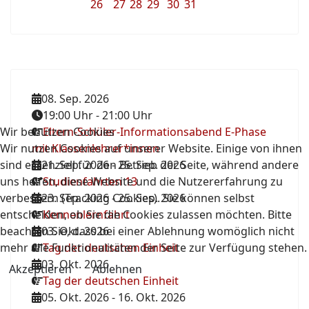
26
27
28
29
30
31
08. Sep. 2026
19:00 Uhr
-
21:00 Uhr
Wir benutzen Cookies
Eltern-Schüler-Informationsabend E-Phase
Wir nutzen Cookies auf unserer Website. Einige von ihnen
mit Klassenlehrer*innen
sind essenziell für den Betrieb der Seite, während andere
21. Sep. 2026
-
25. Sep. 2026
uns helfen, diese Website und die Nutzererfahrung zu
Studienfahrten 13
verbessern (Tracking Cookies). Sie können selbst
23. Sep. 2026
-
25. Sep. 2026
entscheiden, ob Sie die Cookies zulassen möchten. Bitte
Kennenlernfahrt
beachten Sie, dass bei einer Ablehnung womöglich nicht
03. Okt. 2026
mehr alle Funktionalitäten der Seite zur Verfügung stehen.
Tag der deutschen Einheit
03. Okt. 2026
Akzeptieren
Ablehnen
Tag der deutschen Einheit
05. Okt. 2026
-
16. Okt. 2026