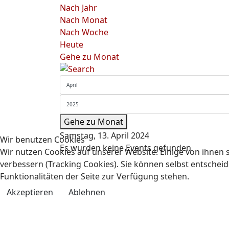
Nach Jahr
Nach Monat
Nach Woche
Heute
Gehe zu Monat
Gehe zu Monat
Samstag, 13. April 2024
Wir benutzen Cookies
Es wurden keine Events gefunden
Wir nutzen Cookies auf unserer Website. Einige von ihnen s
verbessern (Tracking Cookies). Sie können selbst entscheid
Funktionalitäten der Seite zur Verfügung stehen.
Akzeptieren
Ablehnen