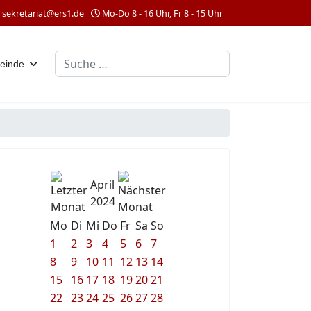
sekretariat@ers1.de
Mo-Do 8 - 16 Uhr, Fr 8 - 15 Uhr
Suchen
einde
April
2024
Mo
Di
Mi
Do
Fr
Sa
So
1
2
3
4
5
6
7
8
9
10
11
12
13
14
15
16
17
18
19
20
21
22
23
24
25
26
27
28