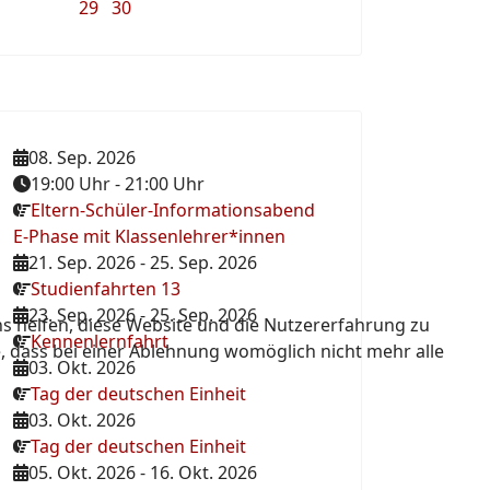
29
30
08. Sep. 2026
19:00 Uhr
-
21:00 Uhr
Eltern-Schüler-Informationsabend
E-Phase mit Klassenlehrer*innen
21. Sep. 2026
-
25. Sep. 2026
Studienfahrten 13
23. Sep. 2026
-
25. Sep. 2026
ns helfen, diese Website und die Nutzererfahrung zu
Kennenlernfahrt
e, dass bei einer Ablehnung womöglich nicht mehr alle
03. Okt. 2026
Tag der deutschen Einheit
03. Okt. 2026
Tag der deutschen Einheit
05. Okt. 2026
-
16. Okt. 2026