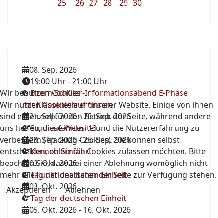
25
26
27
28
29
30
08. Sep. 2026
19:00 Uhr
-
21:00 Uhr
Wir benutzen Cookies
Eltern-Schüler-Informationsabend E-Phase
Wir nutzen Cookies auf unserer Website. Einige von ihnen
mit Klassenlehrer*innen
sind essenziell für den Betrieb der Seite, während andere
21. Sep. 2026
-
25. Sep. 2026
uns helfen, diese Website und die Nutzererfahrung zu
Studienfahrten 13
verbessern (Tracking Cookies). Sie können selbst
23. Sep. 2026
-
25. Sep. 2026
entscheiden, ob Sie die Cookies zulassen möchten. Bitte
Kennenlernfahrt
beachten Sie, dass bei einer Ablehnung womöglich nicht
03. Okt. 2026
mehr alle Funktionalitäten der Seite zur Verfügung stehen.
Tag der deutschen Einheit
03. Okt. 2026
Akzeptieren
Ablehnen
Tag der deutschen Einheit
05. Okt. 2026
-
16. Okt. 2026