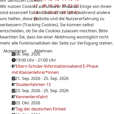
Wir benutzen Cookies
17
18
19
20
21
22
23
Wir nutzen Cookies auf unserer Website. Einige von ihnen
sind essenziell für den Betrieb der Seite, während andere
24
25
26
27
28
29
30
uns helfen, diese Website und die Nutzererfahrung zu
31
verbessern (Tracking Cookies). Sie können selbst
entscheiden, ob Sie die Cookies zulassen möchten. Bitte
beachten Sie, dass bei einer Ablehnung womöglich nicht
mehr alle Funktionalitäten der Seite zur Verfügung stehen.
Akzeptieren
Ablehnen
08. Sep. 2026
19:00 Uhr
-
21:00 Uhr
Eltern-Schüler-Informationsabend E-Phase
mit Klassenlehrer*innen
21. Sep. 2026
-
25. Sep. 2026
Studienfahrten 13
23. Sep. 2026
-
25. Sep. 2026
Kennenlernfahrt
03. Okt. 2026
Tag der deutschen Einheit