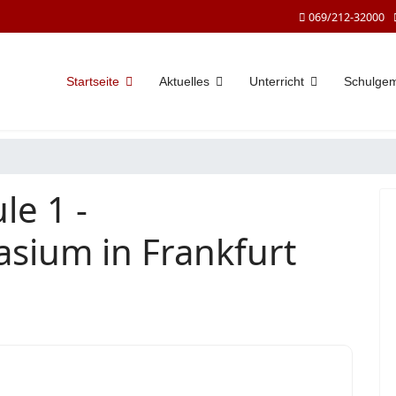
069/212-32000
Startseite
Aktuelles
Unterricht
Schulge
le 1 -
sium in Frankfurt