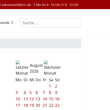
sekretariat@ers1.de
Mo-Do 8 - 16 Uhr, Fr 8 - 15 Uhr
Suchen
meinde
August
2026
Mo
Di
Mi
Do
Fr
Sa
So
1
2
3
4
5
6
7
8
9
10
11
12
13
14
15
16
17
18
19
20
21
22
23